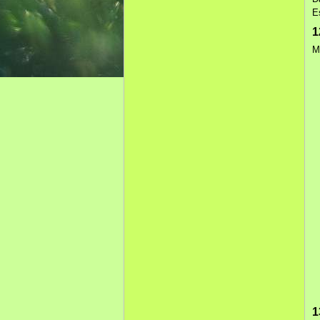
E
1
M
1