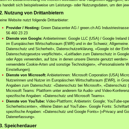
s handelt sich beispielsweise um Leistungs- oder Nutzungsdaten, um den jewe
2. Nutzung von Drittanbietern
eine Website nutzt folgende Drittanbieter:
Provider / Hosting:
Green Datacenter AG / green.ch AG Industriestrasse
56 460 23 23
Dienste von Google:
Anbieterinnen: Google LLC (USA) / Google Ireland Li
im Europäischen Wirtschaftsraum (EWR) und in der Schweiz; Allgemein
Datenschutz und Sicherheit», Datenschutzerklärung, «Google ist der Ein
Datenschutzgesetze verpflichtet», «Leitfaden zum Datenschutz in Googl
oder Apps verwenden, auf bzw. in denen unsere Dienste genutzt werden
verwendete Cookie-Arten und sonstige Technologien», «Personalisierte We
Einstellungen).
Dienste von Microsoft:
Anbieterinnen: Microsoft Corporation (USA) Microso
Nutzerinnen und Nutzer im Europäischen Wirtschaftsraum (EWR), in Gross
Angaben zum Datenschutz: «Datenschutz bei Microsoft», «Datenschutz (T
Microsoft Teams: Plattform unter anderem für Audio- und Video-Konferenz
spezifische Angaben: «Datenschutz und Microsoft Teams».
Dienste von YouTube:
Video-Plattform; Anbieterin: Google; YouTube-sp
Sicherheitscenter», «Meine Daten auf YouTube». Google Fonts: Schriftart
spezifische Angaben: «Datenschutz und Google Fonts» («Privacy and Go
Datenerfassung».
3. Speicherdauer