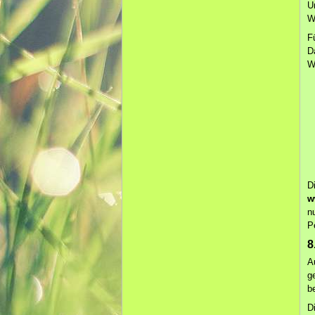
U
W
F
D
W
D
w
n
P
8
A
g
b
D