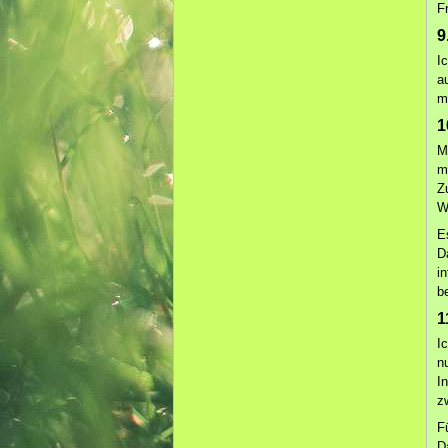
F
9
I
au
mi
1
M
m
Z
W
E
D
i
b
1
I
n
I
z
F
D