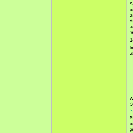
S
p
d
A
o
m
1
I
ü
W
Ö
B
p
g