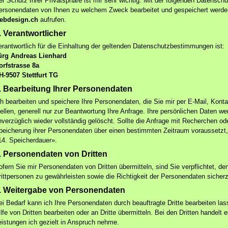
er Schutz Ihrer Privatsphäre ist mir sehr wichtig. Mit der folgenden Datenschu
ersonendaten von Ihnen zu welchem Zweck bearbeitet und gespeichert werd
ebdesign.ch
aufrufen.
. Verantwortlicher
erantwortlich für die Einhaltung der geltenden Datenschutzbestimmungen ist:
ürg Andreas Lienhard
orfstrasse 8a
H-9507 Stettfurt TG
. Bearbeitung Ihrer Personendaten
ch bearbeiten und speichere Ihre Personendaten, die Sie mir per E-Mail, Konta
tellen, generell nur zur Beantwortung Ihre Anfrage. Ihre persönlichen Daten w
nverzüglich wieder vollständig gelöscht. Sollte die Anfrage mit Recherchen od
peicherung ihrer Personendaten über einen bestimmten Zeitraum voraussetz
14. Speicherdauer».
. Personendaten von Dritten
ofern Sie mir Personendaten von Dritten übermitteln, sind Sie verpflichtet, 
rittpersonen zu gewährleisten sowie die Richtigkeit der Personendaten sicherz
. Weitergabe von Personendaten
ei Bedarf kann ich Ihre Personendaten durch beauftragte Dritte bearbeiten la
lfe von Dritten bearbeiten oder an Dritte übermitteln. Bei den Dritten handelt e
eistungen ich gezielt in Anspruch nehme.