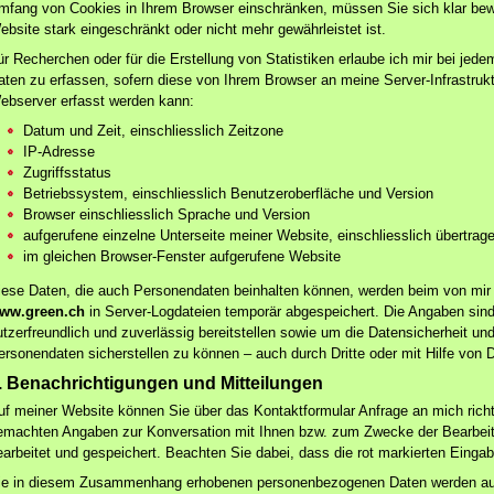
mfang von Cookies in Ihrem Browser einschränken, müssen Sie sich klar bewus
ebsite stark eingeschränkt oder nicht mehr gewährleistet ist.
ür Recherchen oder für die Erstellung von Statistiken erlaube ich mir bei jed
aten zu erfassen, sofern diese von Ihrem Browser an meine Server-Infrastrukt
ebserver erfasst werden kann:
Datum und Zeit, einschliesslich Zeitzone
IP-Adresse
Zugriffsstatus
Betriebssystem, einschliesslich Benutzeroberfläche und Version
Browser einschliesslich Sprache und Version
aufgerufene einzelne Unterseite meiner Website, einschliesslich übertra
im gleichen Browser-Fenster aufgerufene Website
iese Daten, die auch Personendaten beinhalten können, werden beim von mir
ww.green.ch
in Server-Logdateien temporär abgespeichert. Die Angaben sind
utzerfreundlich und zuverlässig bereitstellen sowie um die Datensicherheit u
ersonendaten sicherstellen zu können – auch durch Dritte oder mit Hilfe von Dr
. Benachrichtigungen und Mitteilungen
uf meiner Website können Sie über das Kontaktformular Anfrage an mich richt
emachten Angaben zur Konversation mit Ihnen bzw. zum Zwecke der Bearbeitu
earbeitet und gespeichert. Beachten Sie dabei, dass die rot markierten Einga
ie in diesem Zusammenhang erhobenen personenbezogenen Daten werden aussc