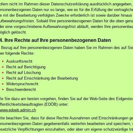
ofern nicht im Rahmen dieser Datenschutzerklärung ausdrücklich angegeben, b
ersonenbezogenen Daten nur so lange, wie es für die Erfüllung der vertraglich
ie mit der Bearbeitung verfolgten Zwecke erforderlich ist sowie darüber hina
ufbewahrungsfristen. Sobald Ihre personenbezogenen Daten für die oben gena
der eine vorgeschriebene Aufbewahrungsfrist abläuft, werden Ihre personenbe
öglich gelöscht.
4. Ihre Rechte auf Ihre personenbezogenen Daten
n Bezug auf Ihre personenbezogenen Daten haben Sie im Rahmen des auf Si
ber folgende Rechte:
Auskunftsrecht
Recht auf Berichtigung
Recht auf Löschung
Recht auf Einschränkung der Bearbeitung
Widerspruchsrecht
Beschwerderecht
ie Sie dazu am besten vorgehen, finden Sie auf der Web-Seite des Eidgenös
ffentlichkeitsbeauftragten (EDÖB) unter:
www.edoeb.admin.ch
itte beachten Sie, dass für diese Rechte Ausnahmen und Einschränkungen ge
ersonenbezogenen Daten gegebenenfalls weiterhin bearbeiten und speichern, u
esetzliche Verpflichtungen einzuhalten, oder aber um eigene schutzwürdige In