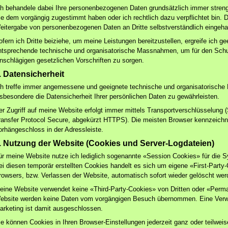
ch behandele dabei Ihre personenbezogenen Daten grundsätzlich immer streng 
ie dem vorgängig zugestimmt haben oder ich rechtlich dazu verpflichtet bin. D
eitergabe von personenbezogenen Daten an Dritte selbstverständlich eingeha
ofern ich Dritte beiziehe, um meine Leistungen bereitzustellen, ergreife ich g
ntsprechende technische und organisatorische Massnahmen, um für den Sch
inschlägigen gesetzlichen Vorschriften zu sorgen.
. Datensicherheit
ch treffe immer angemessene und geeignete technische und organisatorisc
nsbesondere die Datensicherheit Ihrer persönlichen Daten zu gewährleisten.
er Zugriff auf meine Website erfolgt immer mittels Transportverschlüsselung
ransfer Protocol Secure, abgekürzt HTTPS). Die meisten Browser kennzeichn
orhängeschloss in der Adressleiste.
. Nutzung der Website (Cookies und Server-Logdateien)
ür meine Website nutze ich lediglich sogenannte «Session Cookies» für die Sy
ei diesen temporär erstellten Cookies handelt es sich um eigene «First-Party
rowsers, bzw. Verlassen der Website, automatisch sofort wieder gelöscht wer
eine Website verwendet keine «Third-Party-Cookies» von Dritten oder «Perma
ebsite werden keine Daten vom vorgängigen Besuch übernommen. Eine Verwe
arketing ist damit ausgeschlossen.
ie können Cookies in Ihren Browser-Einstellungen jederzeit ganz oder teilwei