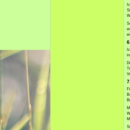
I
S
W
S
e
e
6
I
i
D
T
V
7
F
B
B
M
W
M
S