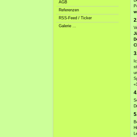
D
AGB
P
Referenzen
w
RSS-Feed / Ticker
2
Galerie ...
V
J
D
C
3
I
s
u
S
«
4
S
D
5
B
Hi
L