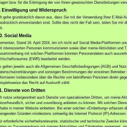
ragen bzw. für die Erbringung der von Ihnen gewünschten Dienstleitungen ver
. Einwilligung und Widerspruch
ch gehe grundsätzlich davon aus, dass Sie mit der Verwendung Ihrer E-Mail-A
sdrücklich einverstanden sind. Sollte dies nicht der Fall sein, teilen Sie mir di
t.
0. Social Media
omentan, Stand 16. April 2024, bin ich nicht auf Social Media-Plattformen un
it interessierten Personen kommunizieren sowie über meine Aktivitäten und T
usammenhang mit solchen Plattformen könnten Personendaten auch ausserh
irtschaftsraumes (EWR) bearbeitet werden.
s gelten jeweils auch die Allgemeinen Geschäftsbedingungen (AGB) und Nut
atenschutzerklärungen und sonstigen Bestimmungen der einzelnen Betreiber
nformieren insbesondere über die Rechte von betroffenen Personen direkt gege
eispielsweise das Recht auf Auskunft zählt.
1. Dienste von Dritten
ch nutze untergeordnet auch Dienste von spezialisierten Dritten, um meine Akti
utzerfreundlich, sicher und zuverlässig anbieten zu können. Mit solchen Die
nhalte in meiner Website einbetten. Bei einer solchen «Einbettung» erfassen 
wingenden Gründen mindestens zeitweilig die Internet Protocol (IP)-Adressen 
ür erforderliche sicherheitsrelevante, statistische und technische Zwecke kön
aten im Zusammenhang mit meinen Aktivitäten und Tätigkeiten aggregiert, an